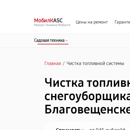
г. Благовещенск
Ежедневно с 9:00 до 21:00
МобилК
ASC
Цены на ремонт
Гарант
Ремонт техники Мобил К
Садовая техника
Главная
/
Чистка топливной системы
Чистка топлив
снегоуборщика
Благовещенск