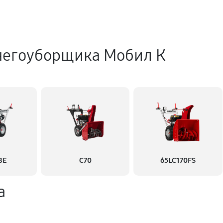
негоуборщика Мобил К
8Е
С70
65LC170FS
а