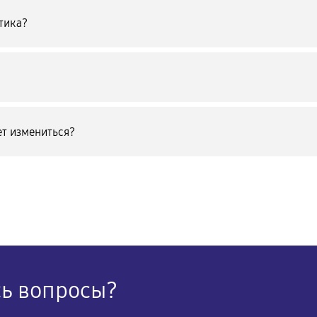
тика?
т измениться?
сь вопросы?