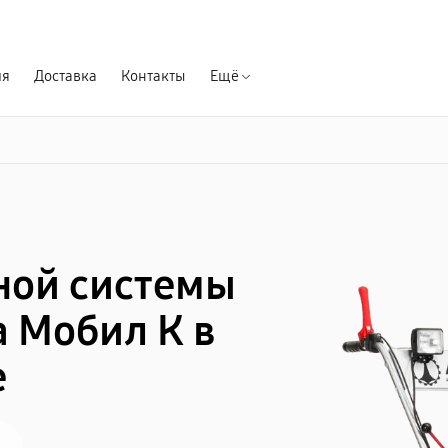
Гарантия д
ия
Доставка
Контакты
Ещё
ной системы
 Мобил К в
е