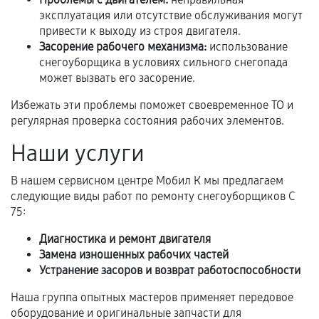
фиксируются в документах.
эксплуатация или отсутствие обслуживания могут
привести к выходу из строя двигателя.
Засорение рабочего механизма:
использование
Когда гарантия не действует
снегоуборщика в условиях сильного снегопада
может вызвать его засорение.
Нарушение правил эксплуатации,
Избежать эти проблемы поможет своевременное ТО и
механические повреждения, попадание влаги,
регулярная проверка состояния рабочих элементов.
перегрев, коррозия.
Наши услуги
Самостоятельный ремонт или вмешательство
третьих лиц.
В нашем сервисном центре Мобил К мы предлагаем
Естественный износ деталей, если иное не
следующие виды работ по ремонту снегоуборщиков С
предусмотрено отдельно.
75:
Обращение после окончания гарантийного
Диагностика и ремонт двигателя
срока.
Замена изношенных рабочих частей
Устранение засоров и возврат работоспособности
Программные сбои, если это не указано в
отдельных условиях.
Наша группа опытных мастеров применяет передовое
оборудование и оригинальные запчасти для