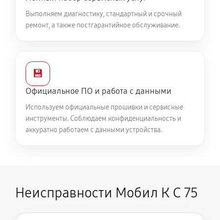
990 руб
60 минут
Выполняем диагностику, стандартный и срочный
ремонт, а также постгарантийное обслуживание.
Замена подшипника колеса
810 руб
60 минут
Замена маховика снегоуборщика Мобил К С 75
💾
950 руб
60 минут
Официальное ПО и работа с данными
Используем официальные прошивки и сервисные
Замена кронштейна трансмиссии
инструменты. Соблюдаем конфиденциальность и
1220 руб
60 минут
аккуратно работаем с данными устройства.
Ремонт втулок колес снегоуборщика Мобил К С 75
2250 руб
60 минут
Неисправности Мобил К С 75
Ремонт фрикционного диска
1620 руб
60 минут