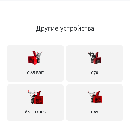
Другие устройства
С 65 Б8Е
С70
65LC170FS
С65