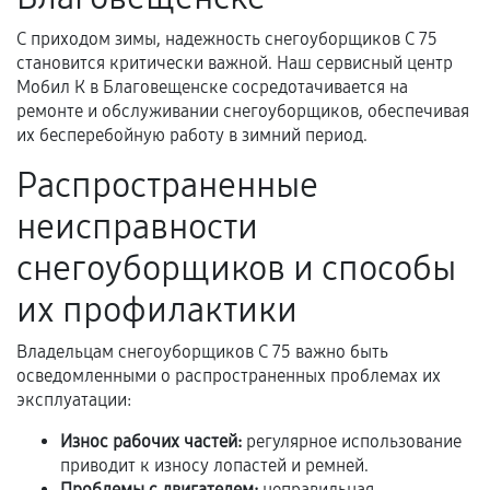
С приходом зимы, надежность снегоуборщиков С 75
становится критически важной. Наш сервисный центр
Документы для подтверждения
Мобил К в Благовещенске сосредотачивается на
гарантии
ремонте и обслуживании снегоуборщиков, обеспечивая
их бесперебойную работу в зимний период.
Гарантийный талон.
Распространенные
Акт выполненных работ с датой, перечнем
неисправности
услуг и сроком гарантии.
Документы на установленные комплектующие
снегоуборщиков и способы
и кассовый чек.
их профилактики
Владельцам снегоуборщиков С 75 важно быть
Расширенная гарантия
осведомленными о распространенных проблемах их
эксплуатации:
В некоторых случаях возможно оформление
Износ рабочих частей:
регулярное использование
расширенной гарантии. Стоимость, сроки и
приводит к износу лопастей и ремней.
условия продления согласовываются отдельно и
Проблемы с двигателем:
неправильная