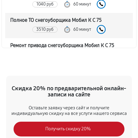
1040 руб
60 минут
Полное ТО снегоуборщика Мобил К С 75
3510 руб
60 минут
Ремонт привода снегоуборщика Мобил К С 75
1130 руб
60 минут
Регулировка зазоров клапанов
720 руб
60 минут
Скидка 20% по предварительной онлайн-
записи на сайте
Замена свечей зажигания
740 руб
60 минут
Оставьте заявку через сайт и получите
индивидуальную скидку на все услуги нашего сервиса
Демонтаж-монтаж двигателя
Получить скидку 20%
2160 руб
60 минут