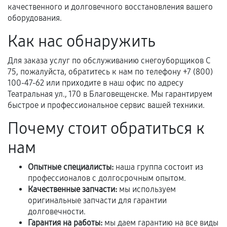
качественного и долговечного восстановления вашего
оборудования.
Если комплектующие куплены
самостоятельно
Как нас обнаружить
Гарантия на выполненные работы может
Для заказа услуг по обслуживанию снегоуборщиков С
сохраняться полностью или частично, если
75, пожалуйста, обратитесь к нам по телефону +7 (800)
соблюдены следующие условия:
100-47-62 или приходите в наш офис по адресу
Предоставленные детали подходят по
Театральная ул., 170 в Благовещенске. Мы гарантируем
быстрое и профессиональное сервис вашей техники.
техническим параметрам и не имеют внешних
дефектов.
Почему стоит обратиться к
Установка была выполнена нашим сервисным
нам
центром.
При этом гарантия на сами комплектующие
Опытные специалисты:
наша группа состоит из
остается на стороне производителя или
профессионалов с долгосрочным опытом.
продавца. За качество сторонних деталей
Качественные запчасти:
мы используем
сервисный центр ответственности не несет.
оригинальные запчасти для гарантии
долговечности.
Гарантия на работы:
мы даем гарантию на все виды