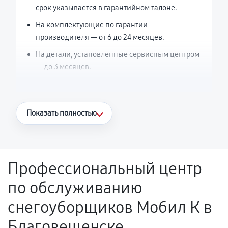
срок указывается в гарантийном талоне.
На комплектующие по гарантии
производителя — от 6 до 24 месяцев.
На детали, установленные сервисным центром
— до 3 месяцев.
Что считается гарантийным случаем
Показать полностью
Повторное возникновение неисправности,
напрямую связанной с выполненным
ремонтом.
Профессиональный центр
Поломка установленной детали при
по обслуживанию
нормальной эксплуатации в течение
гарантийного срока.
снегоуборщиков Мобил К в
Несоответствие комплектующей заявленным
Благовещенске
техническим характеристикам.