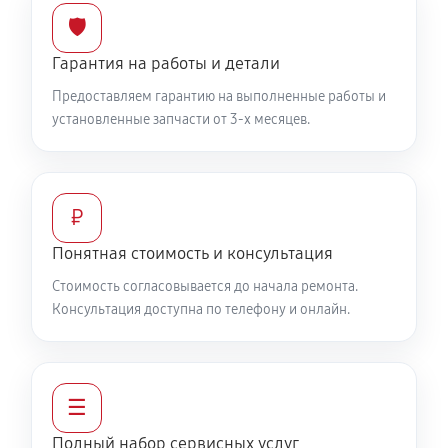
Замена цепи привода хода
🛡️
1220 руб
60 минут
Гарантия на работы и детали
Предоставляем гарантию на выполненные работы и
Замена шкива привода хода
установленные запчасти от 3-х месяцев.
1040 руб
60 минут
Замена (установка) срезного болта
₽
590 руб
60 минут
Понятная стоимость и консультация
Замена корпуса шнека
Стоимость согласовывается до начала ремонта.
1490 руб
60 минут
Консультация доступна по телефону и онлайн.
Смазка осей привода снегоуборщика Мобил К С 75
1260 руб
60 минут
☰
Замена сцепления снегоуборщика Мобил К С 75
Полный набор сервисных услуг