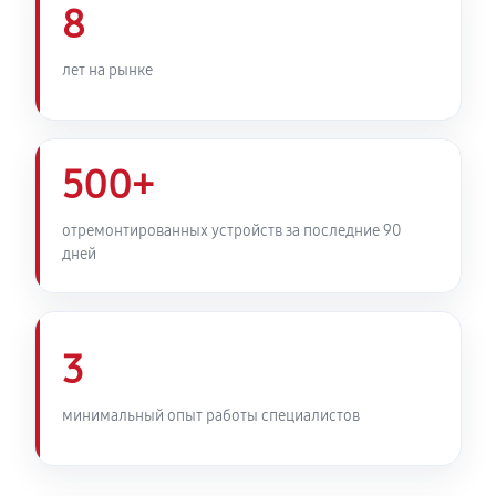
8
680 руб
60 минут
лет на рынке
Чистка карбюратора снегоуборщика Мобил К С 75
700 руб
60 минут
Замена/Pемонт шнека снегоуборщика Мобил К С
500+
75
1420 руб
60 минут
отремонтированных устройств за последние 90
дней
Замена/Pемонт топливопровода
810 руб
60 минут
3
Ремонт топливных мембран
1350 руб
60 минут
минимальный опыт работы специалистов
Замена/Pемонт стартера