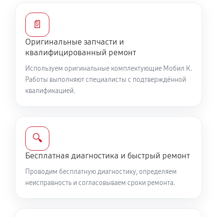
650 руб
60 минут
📄
Замена расходных материалов карбюратора
Оригинальные запчасти и
900 руб
60 минут
квалифицированный ремонт
Замена шины на колесном диске
Используем оригинальные комплектующие Мобил К.
Работы выполняют специалисты с подтверждённой
900 руб
60 минут
квалификацией.
Замена ремней снегоуборщика Мобил К С 75
990 руб
60 минут
🔍
Смазка втулок снегоуборщика Мобил К С 75
Бесплатная диагностика и быстрый ремонт
540 руб
60 минут
Проводим бесплатную диагностику, определяем
неисправность и согласовываем сроки ремонта.
Чистка снегоуборщика
540 руб
60 минут