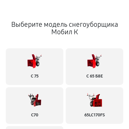
Выберите модель снегоуборщика
Мобил К
С 75
С 65 Б8Е
С70
65LC170FS