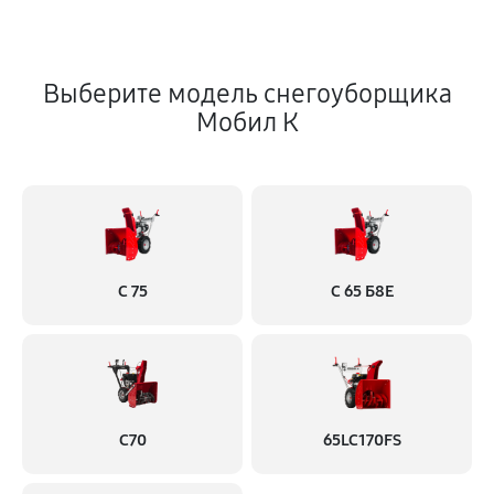
Выберите модель снегоуборщика
Мобил К
С 75
С 65 Б8Е
С70
65LC170FS